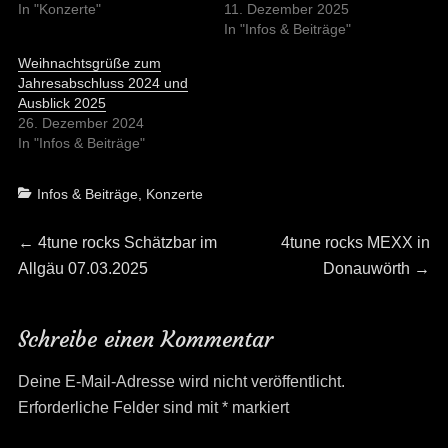
In "Konzerte"
11. Dezember 2025
In "Infos & Beiträge"
Weihnachtsgrüße zum
Jahresabschluss 2024 und
Ausblick 2025
26. Dezember 2024
In "Infos & Beiträge"
Categories
Infos & Beiträge
,
Konzerte
Beitragsnavigation
Previous
Next
←
4tune rocks Schätzbar im
4tune rocks MEXX in
post:
post:
Allgäu 07.03.2025
Donauwörth
→
Schreibe einen Kommentar
Deine E-Mail-Adresse wird nicht veröffentlicht.
Erforderliche Felder sind mit
*
markiert